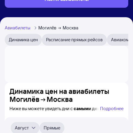
Авиабилеты
Могилёв
Москва
Динамика цен
Расписание прямых рейсов
Авиакомп
Динамика цен на авиабилеты
Могилёв
Москва
Ниже вы можете увидеть дни с
самыми дешёвыми
Подробнее
билетами на самолёт из Могилёва в Москву, а также
видно, каким образом
приблизительно
меняется цена
на ближайшие месяцы. Выберите день, перейдите
Август
Прямые
по клику к поиску билетов на самолёт и получению