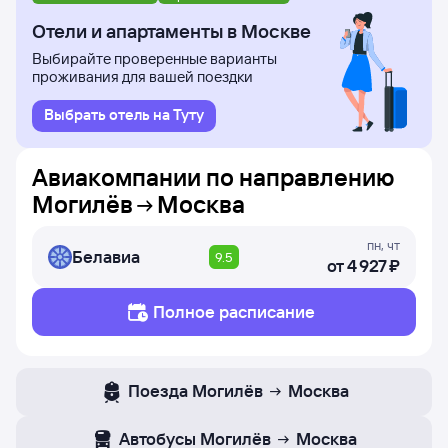
из Могилёва и прилёта в Москву, время в пути, номера
рейсов и дни недели, в которые авиакомпания Белавиа
Отели и апартаменты в Москве
осуществляет полёты.
Выбирайте проверенные варианты
проживания для вашей поездки
Выбрать отель на Туту
Авиакомпании по направлению
Могилёв
Москва
пн
,
чт
Белавиа
9.5
от
4 ⁠927 ⁠₽
Полное расписание
Поезда
Могилёв
Москва
Автобусы
Могилёв
Москва