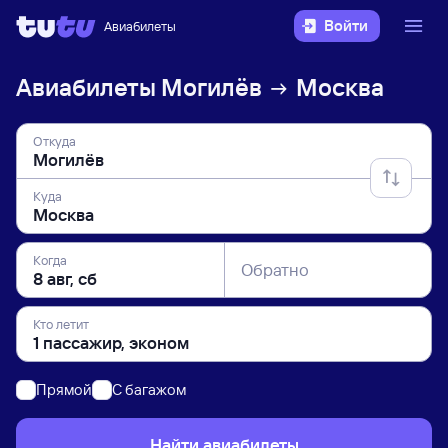
Войти
Авиабилеты
Авиабилеты
Могилёв
Москва
Откуда
Куда
Когда
Обратно
Кто летит
Прямой
C багажом
Найти авиабилеты