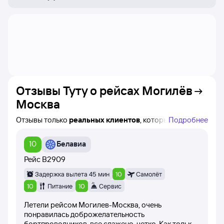
Отзывы Туту о рейсах
Могилёв
Москва
Отзывы только
реальных клиентов
, которые
Подробнее
совершили покупку авиабилета по маршруту
Могилёв — Москва на Туту!
10
Белавиа
Вы можете найти время вылета, авиакомпанию
и название конкретного рейса, а также дату написания
Рейс
B2909
каждого отзыва.
Задержка вылета 45 мин
10
Самолёт
При написании отзывов пользователи оценивают рейс
10
Питание
10
Сервис
баллами от 1 до 10 (время вылета самолёта,
Летели рейсом Могилев-Москва, очень
вежливость стюардесс, питание на борту самолёта).
понравилась доброжелательность
бортпроводников, все слажено, четко. Как только