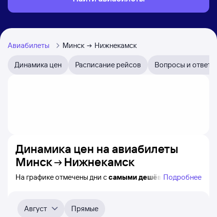
Авиабилеты
Минск
Нижнекамск
Динамика цен
Расписание рейсов
Вопросы и ответы
Динамика цен на авиабилеты
Минск
Нижнекамск
На графике отмечены дни с
самыми дешёвыми
Подробнее
авиабилетами из Минска в Нижнекамск, а также
понятно, как
примерно
меняется цена на ближайшие
пять месяцев. Выберите дату, перейдите по клику
Август
Прямые
к поиску билетов на нужный рейс и просмотру
точных