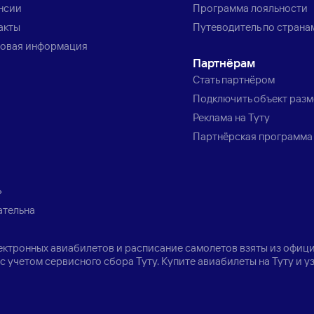
нсии
Программа лояльности
акты
Путеводитель по страна
овая информация
Партнёрам
Стать партнёром
Подключить объект раз
Реклама на Туту
Партнёрская программа
»
ательна
лектронных авиабилетов и расписание самолетов взяты из офици
с учетом сервисного сбора Туту. Купите авиабилеты на Туту и 