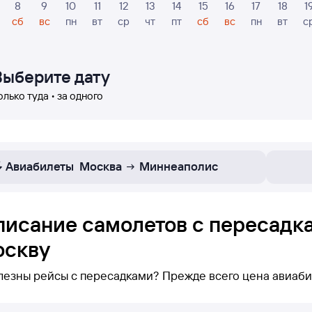
8
9
10
11
12
13
14
15
16
17
18
1
сб
вс
пн
вт
ср
чт
пт
сб
вс
пн
вт
с
Выберите дату
олько туда • за одного
Авиабилеты
Москва
Миннеаполис
писание самолетов с пересадк
оскву
лезны рейсы с пересадками? Прежде всего цена авиаби
 нижеотображаются только рейсы с пересадками по марш