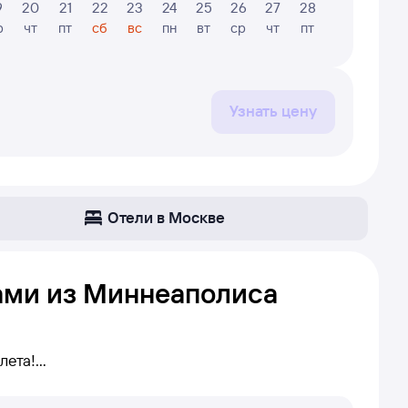
9
20
21
22
23
24
25
26
27
28
29
30
р
чт
пт
сб
вс
пн
вт
ср
чт
пт
сб
вс
Узнать цену
Отели в Москве
ами из Миннеаполиса
лета!
руту Миннеаполис — Москва. Если