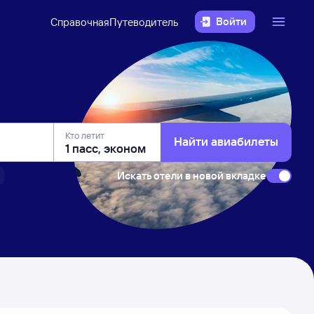
Войти
Справочная
Путеводитель
Кто летит
Найти авиабилеты
Искать отели в новой вкладке