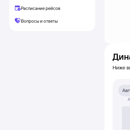
Расписание рейсов
Вопросы и ответы
Дин
Ниже в
видно,
по клик
Авг
На граф
А
авиаби
Если ни
полност