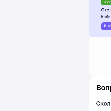
Безоп
Отел
Выбир
Выб
Воп
Скол