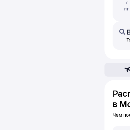
7
пт
Т
Рас
в М
Чем по
В блоке