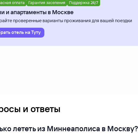
асная оплата
Гарантия заселения
Поддержка 24/7
и и апартаменты в Москве
айте проверенные варианты проживания для вашей поездки
рать отель на Туту
росы и ответы
ько лететь из Миннеаполиса в Москву?