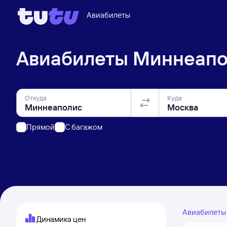
Авиабилеты
Авиабилеты
Миннеапо
Откуда
Куда
Прямой
C багажом
Авиабилет
Динамика цен