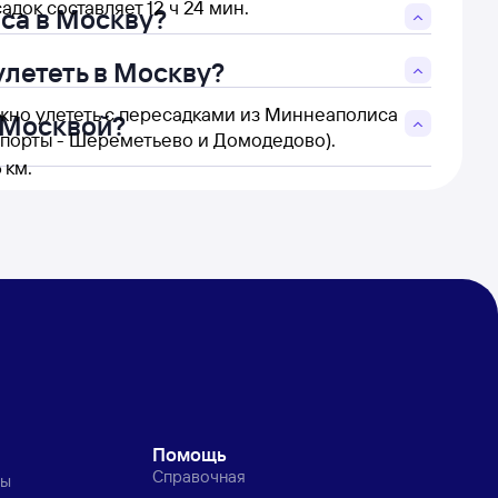
док составляет 12 ч 24 мин.
са в Москву?
лететь в Москву?
жно улететь с пересадками из Миннеаполиса
 Москвой?
опорты - Шереметьево и Домодедово).
 км.
Помощь
Справочная
ты