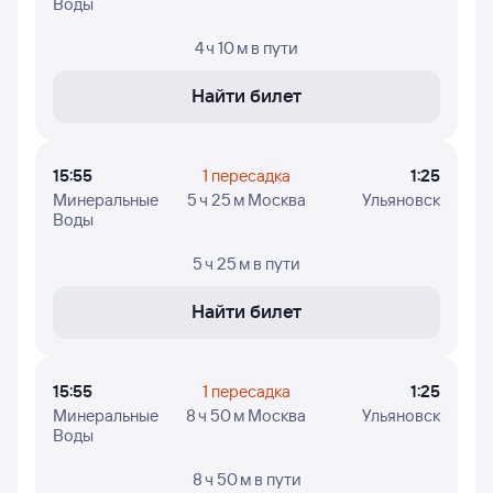
Воды
быть неактуальными или не полностью представлены.
4 ч 10 м
в пути
Цены в расписании указаны ориентировочные:
эти цены найдены пользователями Туту за последние
двое суток. В случае, если цена не отображена,
Найти билет
вы можете узнать ее, нажав на кнопку «Найти билет».
Для проверки наличия билетов из Минеральных Вод
на конкретный рейс в Ульяновск и увидеть точные цены
15:55
1 пересадка
1:25
- нажимайте кнопку «Найти билет» и приступайте
Минеральные
5 ч 25 м Москва
Ульяновск
к поиску авиабилетов.
Воды
5 ч 25 м
в пути
Найти билет
15:55
1 пересадка
1:25
Минеральные
8 ч 50 м Москва
Ульяновск
Воды
8 ч 50 м
в пути