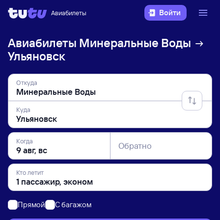
Войти
Авиабилеты
Авиабилеты
Минеральные Воды
Ульяновск
Откуда
Куда
Когда
Обратно
Кто летит
Прямой
C багажом