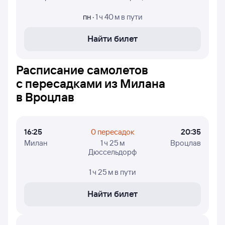
и дни недели, в которые авиакомпания Ryanair
осуществляет полёты.
пн
·
1 ч 40 м
в пути
Найти билет
Расписание самолетов
с пересадками из Милана
в Вроцлав
16:25
0 пересадок
20:35
Милан
1 ч 25 м
Вроцлав
Дюссельдорф
1 ч 25 м
в пути
Найти билет