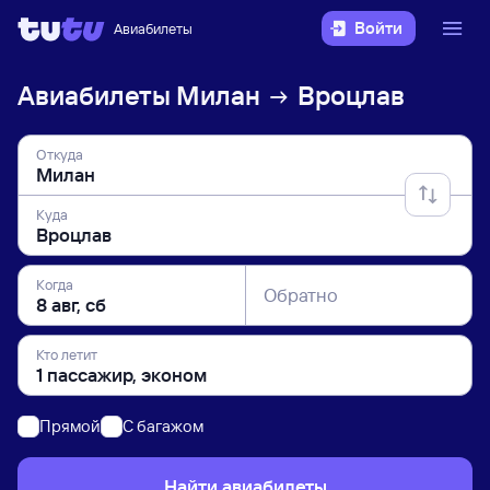
Войти
Авиабилеты
Авиабилеты
Милан
Вроцлав
Откуда
Куда
Когда
Обратно
Кто летит
Прямой
C багажом
Найти авиабилеты