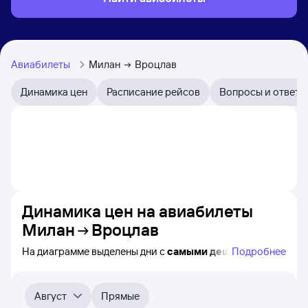
Авиабилеты
Милан
Вроцлав
Динамика цен
Расписание рейсов
Вопросы и ответы
Динамика цен на авиабилеты
Милан
Вроцлав
На диаграмме выделены дни с
самыми дешёвыми
Подробнее
билетами на самолёт из Милана во Вроцлав, а также
видно, каким образом
приблизительно
меняется цена
на ближайшие 4-5 месяца. Выберите день, перейдите
Август
Прямые
по клику к поиску авиабилетов и получению
точных