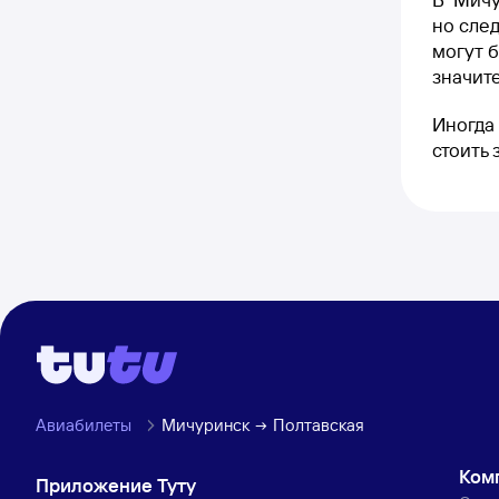
но след
могут б
значите
Иногда 
стоить
Авиабилеты
Мичуринск
Полтавская
Ком
Приложение Туту