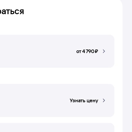
раться
от
4 ⁠790 ⁠₽
Узнать цену