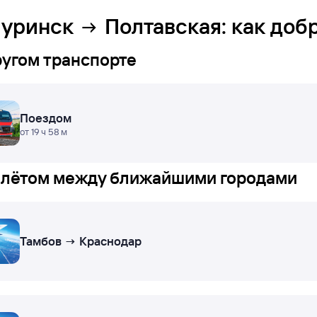
уринск
Полтавская
: как доб
ругом транспорте
Поездом
от 19 ч 58 м
лётом между ближайшими городами
Тамбов → Краснодар