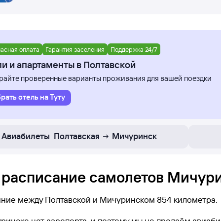
асная оплата
Гарантия заселения
Поддержка 24/7
и и апартаменты в Полтавской
айте проверенные варианты проживания для вашей поездки
рать отель на Туту
Авиабилеты
Полтавская
Мичуринск
 расписание самолетов Мичури
яние между Полтавской и Мичуринском 854 километра.
ринске нет аэропорта, и поэтому мы не продаём авиаб