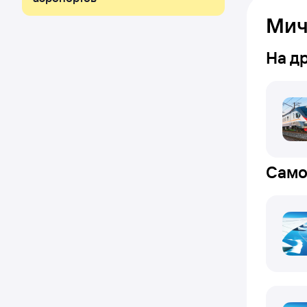
Мич
На д
Само