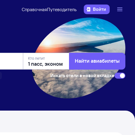
Войти
Справочная
Путеводитель
Кто летит
Найти авиабилеты
Искать отели в новой вкладке