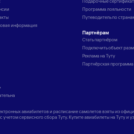
с
Подарочные сертифика
нсии
Программа лояльности
акты
Путеводитель по страна
овая информация
Партнёрам
Стать партнёром
Подключить объект раз
Реклама на Туту
Партнёрская программа
»
ательна
лектронных авиабилетов и расписание самолетов взяты из офици
с учетом сервисного сбора Туту. Купите авиабилеты на Туту и 