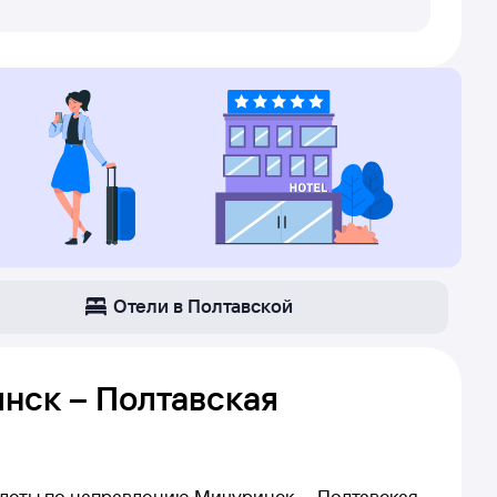
Отели в Полтавской
нск – Полтавская
илеты по направлению Мичуринск — Полтавская,