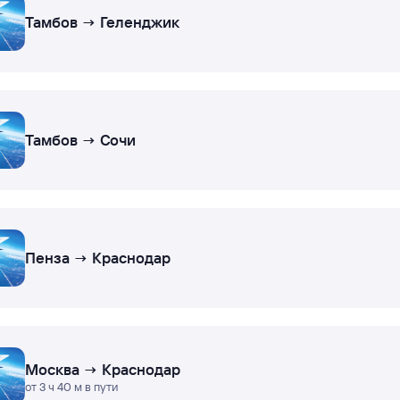
Тамбов → Геленджик
Тамбов → Сочи
Пенза → Краснодар
Москва → Краснодар
от 3 ч 40 м в пути