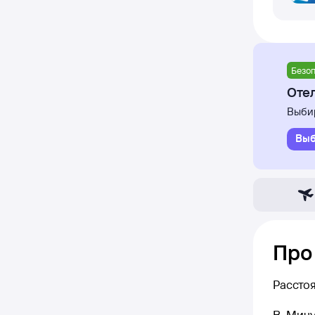
Безоп
Отел
Выбир
Выб
Про
Рассто
В Мичу