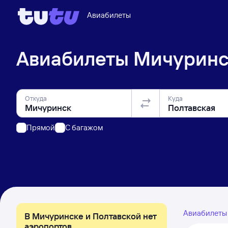
Авиабилеты
Авиабилеты
Мичуринс
Откуда
Куда
Прямой
C багажом
Авиабилет
В Мичуринске и Полтавской нет
аэропортов