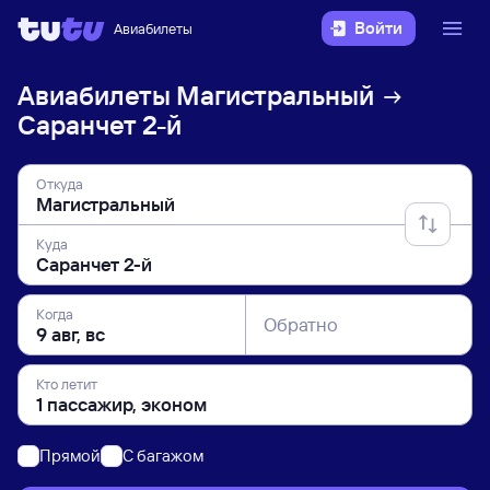
Войти
Авиабилеты
Авиабилеты
Магистральный
Саранчет 2-й
Откуда
Куда
Когда
Обратно
Кто летит
Прямой
C багажом