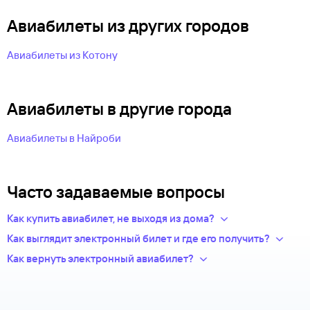
Авиабилеты из других городов
Авиабилеты из Котону
Авиабилеты в другие города
Авиабилеты в Найроби
Часто задаваемые вопросы
Как купить авиабилет, не выходя из дома?
Укажите в нужных полях маршрут, дату поездки и число
Как выглядит электронный билет и где его получить?
пассажиров.Система подберет варианты
После оплаты на сайте, в базе данных авиакомпании
Как вернуть электронный авиабилет?
из предложений сотен авиакомпаний.
появится новая запись — это и есть ваш электронный билет.
Правила возврата билетов определяет авиакомпания.
Из списка рейсов выберите удобный для вас.
Теперь вся информация о перелете будет храниться
Обычно чем дешевле билет, тем меньше денег вы сможете
Введите личные данные — они необходимы для
у авиакомпании-перевозчика.
вернуть.
оформления билетов. Туту.ру передает их только