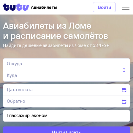
Авиабилеты
Войти
Авиабилеты из Ломе
и расписание самолётов
Найдите дешёвые авиабилеты из Ломе от 53 ⁠476 ⁠₽
Найти билеты