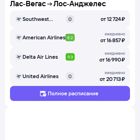
Лас-Вегас
Лос-Анджелес
Southwest
от
12 ⁠724 ⁠₽
0
Airlines
ежедневно
American Airlines
8.2
от
16 ⁠857 ⁠₽
ежедневно
Delta Air Lines
9.3
от
16 ⁠990 ⁠₽
ежедневно
United Airlines
0
от
20 ⁠713 ⁠₽
Полное расписание