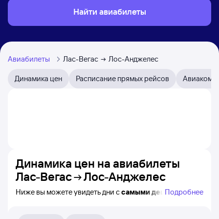
Найти авиабилеты
Авиабилеты
Лас-Вегас
Лос-Анджелес
Динамика цен
Расписание прямых рейсов
Авиакомп
Динамика цен на авиабилеты
Лас-Вегас
Лос-Анджелес
Ниже вы можете увидеть дни с
самыми дешёвыми
Подробнее
авиабилетами из Лас-Вегаса в Лос-Анджелес, а также
понятно, как
примерно
меняется цена на ближайшие