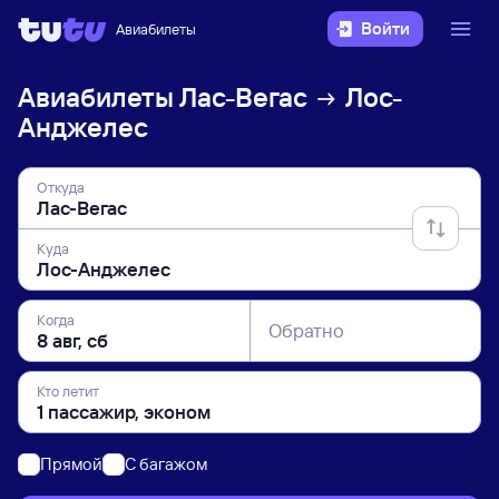
Войти
Авиабилеты
Авиабилеты
Лас-Вегас
Лос-
Анджелес
Откуда
Куда
Когда
Обратно
Кто летит
Прямой
C багажом