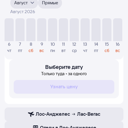
месяцы. Выберите дату, перейдите по клику к поиску
Август
Прямые
билетов на самолёт и просмотру
точных цен
.
Август 2026
На диаграмме — указаны цены, которые были найдены
посетителями Туту за последнее время. Указанная
цена была актуальна на момент поиска и может
отличаться от текущей цены.
Если никто не искал авиабилетов по маршруту Лас-
6
7
8
9
10
11
12
13
14
15
16
Вегас — Лос-Анджелес, то цены могут отсутствовать
чт
пт
сб
вс
пн
вт
ср
чт
пт
сб
вс
частично или полностью. В этом случае заполните
форму поиска в начале страницы, указав нужную вам
дату.
Выберите дату
Только туда • за одного
Узнать цену
Лос-Анджелес
Лас-Вегас
Отели в Лос-Анджелесе