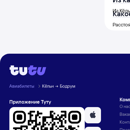
Из Кёль
Како
Рассто
Авиабилеты
Кёльн
Бодрум
Ком
Приложение Туту
О на
Вака
Конт
Прав