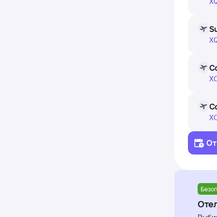
каждый 
XQ
не пол
за посл
S
XQ
Чтобы 
«Найти 
C
XC
В табли
недели,
C
XC
От
Безоп
Отел