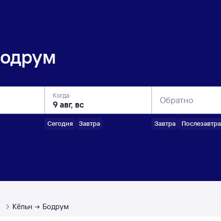
одрум
Когда
Обратно
Сегодня
Завтра
Завтра
Послезавтра
ы
Кёльн
Бодрум