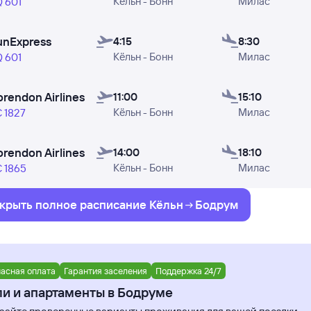
Кёльн - Бонн
Милас
день). Также стоит учитывать, что в редких случаях да
 601
ностью представлены. Цены в расписании указаны
прим
едние 48 часов.
unExpress
4:15
8:30
Кёльн - Бонн
Милас
 601
проверить наличие билетов на конкретный рейс и получ
билет» и переходите уже к поиску авиабилетов.
orendon Airlines
11:00
15:10
Кёльн - Бонн
Милас
 1827
це вы можете увидеть: время вылета из Кёльна и прилёт
 в которые авиакомпании SunExpress и Corendon Airline
orendon Airlines
14:00
18:10
Кёльн - Бонн
Милас
 1865
крыть полное
расписание
Кёльн
Бодрум
асная оплата
Гарантия заселения
Поддержка 24/7
и и апартаменты в Бодруме