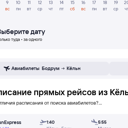
9
10
11
12
13
14
15
16
17
18
19
2
вс
пн
вт
ср
чт
пт
сб
вс
пн
вт
ср
ч
Выберите дату
олько туда • за одного
Авиабилеты
Бодрум
Кёльн
писание прямых рейсов из Кёл
отличия расписания от поиска авиабилетов?
исании вы можете увидеть
только прямые рейсы
Кёльн 
unExpress
но — вы его увидите (при поиске авиабилетов бывает н
1:40
5:55