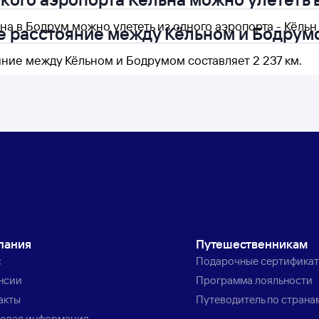
на в Бодрум можно улететь из одного аэропорта - Кёльн 
е расстояние между Кёльном и Бодрум
яние между Кёльном и Бодрумом составляет 2 237 км.
пания
Путешественникам
с
Подарочные сертифика
нсии
Программа лояльности
акты
Путеводитель по страна
овая информация