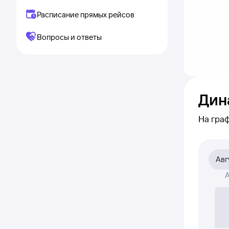
Расписание прямых рейсов
Вопросы и ответы
Дин
На гра
приме
на нуж
Авг
На диа
А
была ак
Если ни
полност