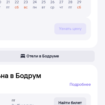
0
21
22
23
24
25
26
27
28
29
30
31
т
пт
сб
вс
пн
вт
ср
чт
пт
сб
вс
пн
Узнать цену
Отели в Бодруме
ьна в Бодрум
Подробнее
— Бодрум. Даже если самолёт летает не
е просто найти прямой рейс, если он не летает
пт
Найти билет