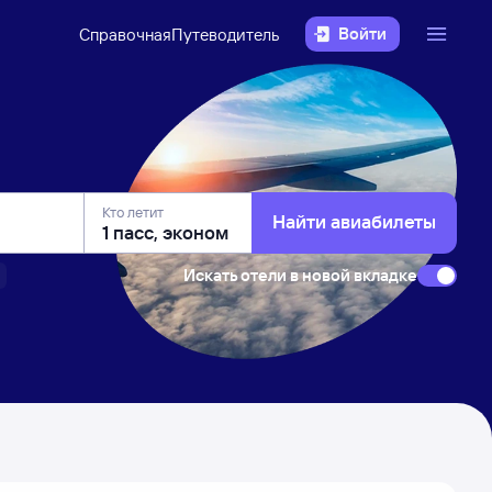
Войти
Справочная
Путеводитель
Кто летит
Найти авиабилеты
Искать отели в новой вкладке