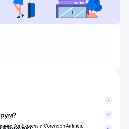
друм?
и: SunExpress и Corendon Airlines.
в Бодрум?