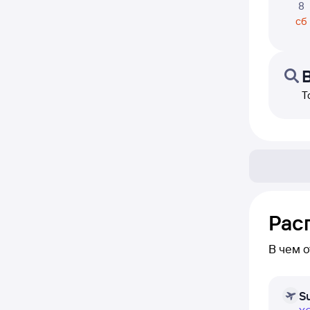
8
сб
Т
Рас
В чем 
В расп
S
ежеднев