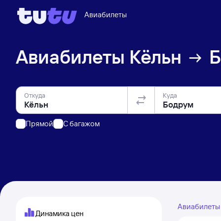
Авиабилеты
Авиабилеты
Кёльн
Б
Откуда
Куда
Прямой
C багажом
Авиабилет
Динамика цен