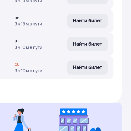
3 ч 15 м
в пути
нные о рейсах могут быть неактуальными или
ерные
: эти цены найдены пользователями Туту
пн
Найти билет
3 ч 15 м
в пути
ить
точные цены
— нажимайте кнопку
вт
Найти билет
3 ч 10 м
в пути
а в Бодрум, время в пути, номера рейсов и дни
s осуществляют полёты.
сб
Найти билет
3 ч 10 м
в пути