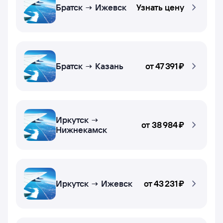
Братск → Ижевск
Узнать цену
Братск → Казань
от
47 ⁠391 ⁠₽
Иркутск →
от
38 ⁠984 ⁠₽
Нижнекамск
Иркутск → Ижевск
от
43 ⁠231 ⁠₽