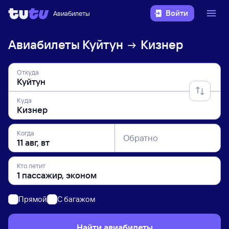
Войти
Авиабилеты
Авиабилеты
Куйтун
Кизнер
Откуда
Куда
Когда
Обратно
Кто летит
Прямой
C багажом
Найти авиабилеты