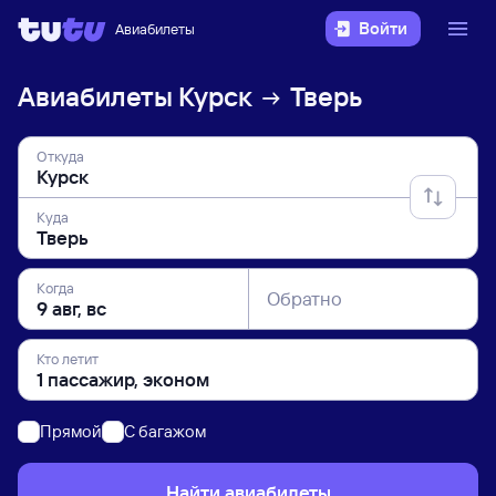
Войти
Авиабилеты
Авиабилеты
Курск
Тверь
Откуда
Куда
Когда
Обратно
Кто летит
Прямой
C багажом
Найти авиабилеты