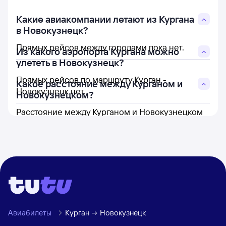
Какие авиакомпании летают из Кургана
в Новокузнецк?
Прямых рейсов между городами пока нет.
Из какого аэропорта Кургана можно
улететь в Новокузнецк?
Прямых рейсов по маршруту Курган -
Какое расстояние между Курганом и
Новокузнецк нет.
Новокузнецком?
Расстояние между Курганом и Новокузнецком
составляет 1 409 км.
Авиабилеты
Курган
Новокузнецк