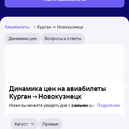
Авиабилеты
Курган
Новокузнецк
Динамика цен
Вопросы и ответы
Динамика цен на авиабилеты
Курган
Новокузнецк
Ниже вы можете увидеть дни с
самыми дешёвыми
Подробнее
авиабилетами из Кургана в Новокузнецк, а также
понятно, как
примерно
меняется цена на ближайшие
месяцы. Выберите дату, перейдите по клику к поиску
Август
Прямые
билетов на самолёт и просмотру
точных цен
.