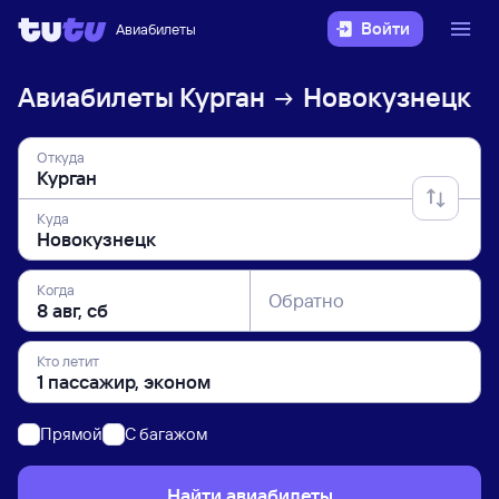
Войти
Авиабилеты
Авиабилеты
Курган
Новокузнецк
Откуда
Куда
Когда
Обратно
Кто летит
Прямой
C багажом
Найти авиабилеты