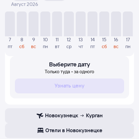
Август 2026
На диаграмме — указаны цены, которые были найдены
посетителями Туту за последнее время. Указанная
цена была актуальна на момент поиска и может
отличаться от текущей цены.
Если никто не искал авиабилетов по маршруту
7
8
9
10
11
12
13
14
15
16
17
Курган — Новокузнецк, то цены могут отсутствовать
пт
сб
вс
пн
вт
ср
чт
пт
сб
вс
пн
частично или полностью. В этом случае заполните
форму поиска в начале страницы, указав нужную вам
дату.
Выберите дату
Только туда • за одного
Узнать цену
Новокузнецк
Курган
Отели в Новокузнецке