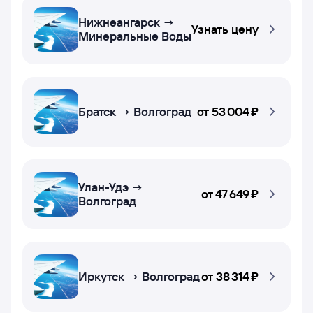
Нижнеангарск →
Узнать цену
Минеральные Воды
Братск → Волгоград
от
53 ⁠004 ⁠₽
Улан-Удэ →
от
47 ⁠649 ⁠₽
Волгоград
Иркутск → Волгоград
от
38 ⁠314 ⁠₽