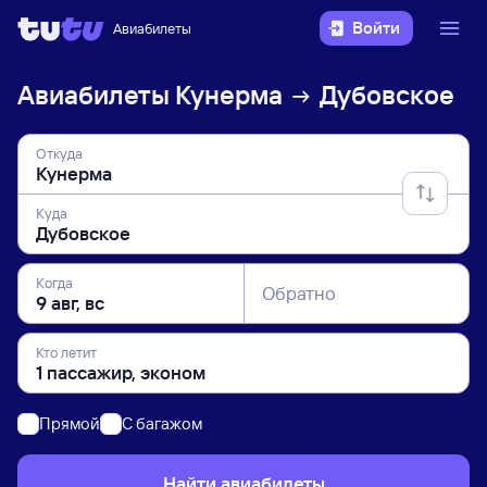
Войти
Авиабилеты
Авиабилеты
Кунерма
Дубовское
Откуда
Куда
Когда
Обратно
Кто летит
Прямой
C багажом
Найти авиабилеты