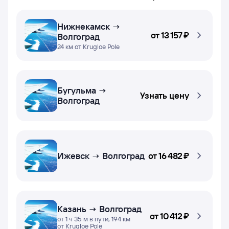
Нижнекамск →
от
13 ⁠157 ⁠₽
Волгоград
24 км от Krugloe Pole
Бугульма →
Узнать цену
Волгоград
Ижевск → Волгоград
от
16 ⁠482 ⁠₽
Казань → Волгоград
от
10 ⁠412 ⁠₽
от 1 ч 35 м в пути, 194 км
от Krugloe Pole