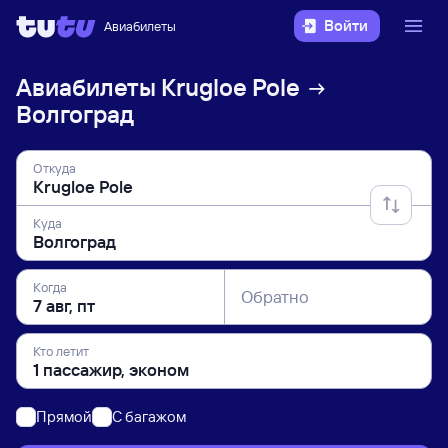
Войти
Авиабилеты
Авиабилеты
Krugloe Pole
Волгоград
Откуда
Куда
Когда
Обратно
Кто летит
Прямой
C багажом