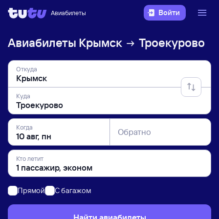
Войти
Авиабилеты
Авиабилеты
Крымск
Троекурово
Откуда
Куда
Когда
Обратно
Кто летит
Прямой
C багажом
Найти авиабилеты