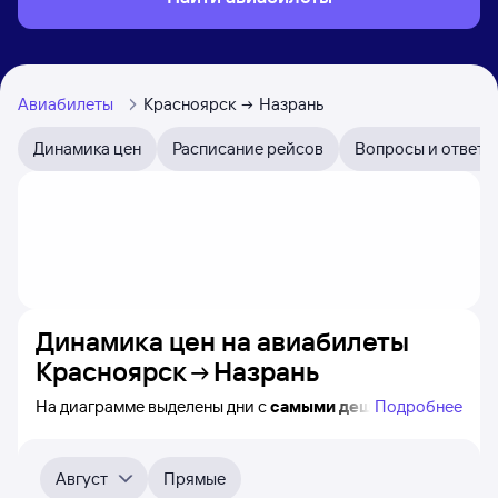
Авиабилеты
Красноярск
Назрань
Динамика цен
Расписание рейсов
Вопросы и ответы
Динамика цен на авиабилеты
Красноярск
Назрань
На диаграмме выделены дни с
самыми дешёвыми
Подробнее
авиабилетами из Красноярска в Назрань, а также
понятно, как
примерно
меняется цена на ближайшие
4-5 месяца. Выберите дату, перейдите по клику
Август
Прямые
к поиску авиабилетов и просмотру
точных цен
.