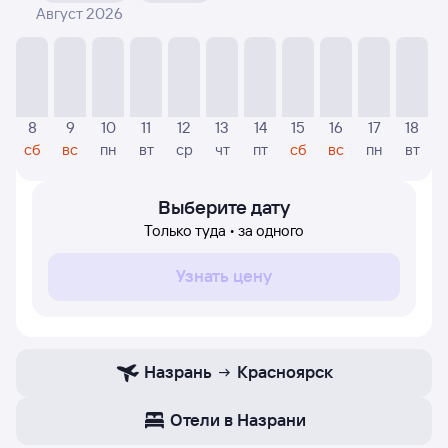
Август 2026
На диаграмме — отображаются цены, которые были
найдены посетителями Туту за последнее время.
Указанная цена была актуальна на дату поиска и может
отличаться от текущей цены.
Если никто не искал авиабилетов по маршруту
8
9
10
11
12
13
14
15
16
17
18
Красноярск — Назрань, то цены могут отсутствовать
сб
вс
пн
вт
ср
чт
пт
сб
вс
пн
вт
частично или полностью. В этом случае заполните
форму поиска в начале страницы, указав нужную вам
дату.
Выберите дату
Только туда • за одного
Узнать цену
Назрань
Красноярск
Отели в Назрани