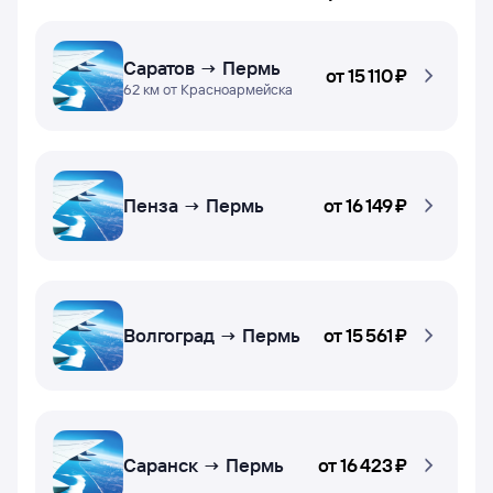
Саратов → Пермь
от
15 ⁠110 ⁠₽
62 км от Красноармейска
Пенза → Пермь
от
16 ⁠149 ⁠₽
Волгоград → Пермь
от
15 ⁠561 ⁠₽
Саранск → Пермь
от
16 ⁠423 ⁠₽