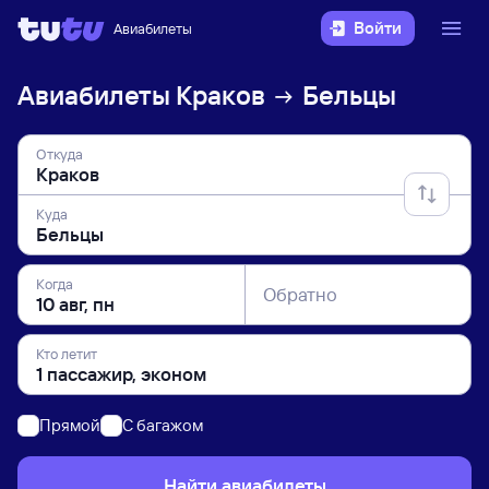
Войти
Авиабилеты
Авиабилеты
Краков
Бельцы
Откуда
Куда
Когда
Обратно
Кто летит
Прямой
C багажом
Найти авиабилеты