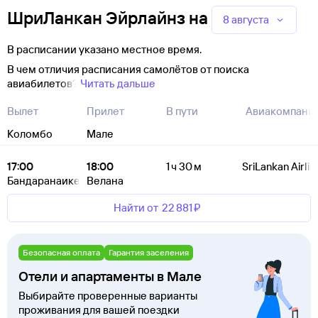
ШриЛанкан Эйрлайнз
на
8 августа
В расписании указано местное время.
В чем отличия расписания самолётов от поиска
авиабилетов?
Читать дальше
Вылет
Прилет
В пути
Авиакомпани
Коломбо
Мале
17:00
18:00
1 ч 30 м
SriLankan Airlin
Бандаранаике
Велана
Найти от
22 ⁠881 ⁠₽
Безопасная оплата
Гарантия заселения
Отели и апартаменты в Мале
Выбирайте проверенные варианты
проживания для вашей поездки