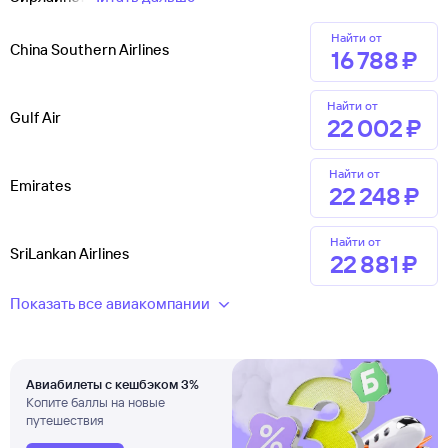
Найти от
China Southern Airlines
16 ⁠788 ⁠₽
Найти от
Gulf Air
22 ⁠002 ⁠₽
Найти от
Emirates
22 ⁠248 ⁠₽
Найти от
SriLankan Airlines
22 ⁠881 ⁠₽
Показать все авиакомпании
Авиабилеты с кешбэком 3%
Копите баллы на новые
путешествия