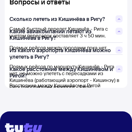
Вопросы и ответы
Сколько лететь из Кишинёва в Ригу?
Самый быстрый перелет Кишинёв - Рига с
Какие авиакомпании летают из
учетом пересадок составляет 3 ч 50 мин.
Кишинёва в Ригу?
Прямых рейсов между городами пока нет.
Из какого аэропорта Кишинёва можно
улететь в Ригу?
Прямых рейсов по маршруту Кишинёв - Рига
Какое расстояние между Кишинёвом и
нет, но можно улететь с пересадками из
Ригой?
Кишинёва (работающий аэропорт - Кишинэу) в
Расстояние между Кишинёвом и Ригой
Ригу (работающий аэропорт - Рига).
составляет 1 151 км.