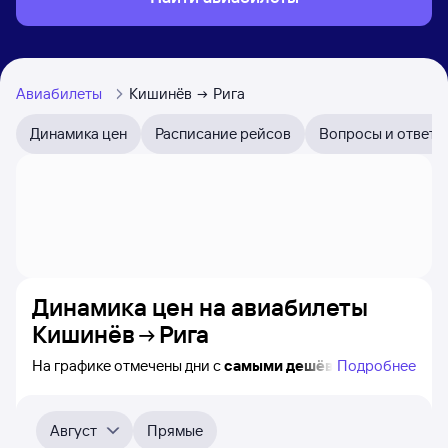
Авиабилеты
Кишинёв
Рига
Динамика цен
Расписание рейсов
Вопросы и ответы
Динамика цен на авиабилеты
Кишинёв
Рига
На графике отмечены дни с
самыми дешёвыми
Подробнее
билетами на самолёт из Кишинёва в Ригу, а также
видно, каким образом
приблизительно
меняется цена
на ближайшие пять месяцев. Выберите день,
Август
Прямые
перейдите по клику к поиску билетов на нужный рейс и