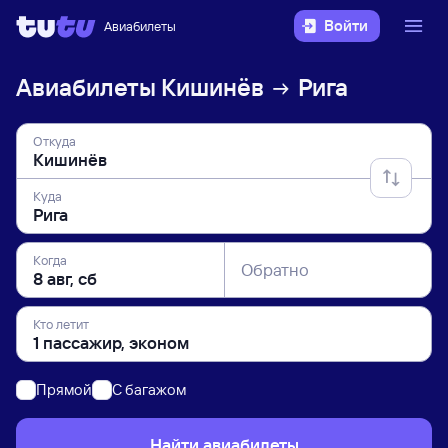
Войти
Авиабилеты
Авиабилеты
Кишинёв
Рига
Откуда
Куда
Когда
Обратно
Кто летит
Прямой
C багажом
Найти авиабилеты