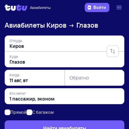
Войти
Авиабилеты
Авиабилеты
Киров
Глазов
Откуда
Куда
Когда
Обратно
Кто летит
Прямой
C багажом
Найти авиабилеты