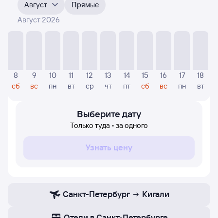
4-5 месяца. Выберите дату, перейдите по клику
Август
Прямые
к поиску авиабилетов и просмотру
точных цен
.
Август 2026
На диаграмме — отображаются цены, которые были
найдены посетителями Туту за последнее время.
Указанная цена была актуальна на дату поиска и может
отличаться от текущей цены.
Если никто не искал авиабилетов по маршруту
8
9
10
11
12
13
14
15
16
17
18
Кигали — Санкт-Петербург, то цены могут
сб
вс
пн
вт
ср
чт
пт
сб
вс
пн
вт
отсутствовать частично или полностью. В этом случае
заполните форму поиска в начале страницы, указав
нужную вам дату.
Выберите дату
Только туда • за одного
Узнать цену
Санкт-Петербург
Кигали
Отели в Санкт-Петербурге