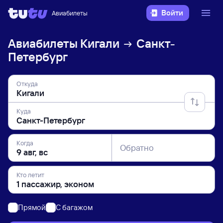
Войти
Авиабилеты
Авиабилеты
Кигали
Санкт-
Петербург
Откуда
Куда
Когда
Обратно
Кто летит
Прямой
C багажом