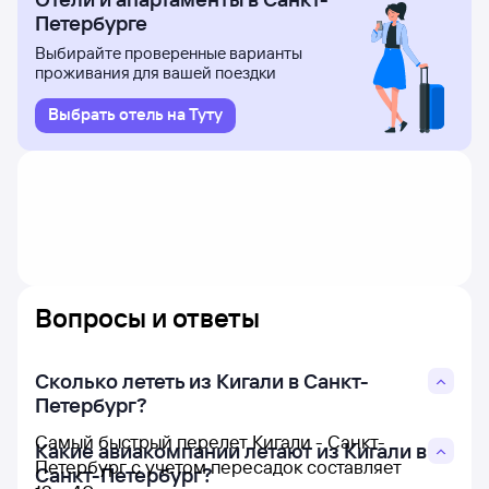
Петербурге
Выбирайте проверенные варианты
проживания для вашей поездки
Выбрать отель на Туту
Вопросы и ответы
Сколько лететь из Кигали в Санкт-
Петербург?
Самый быстрый перелет Кигали - Санкт-
Какие авиакомпании летают из Кигали в
Петербург с учетом пересадок составляет
Санкт-Петербург?