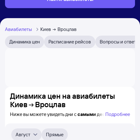
Авиабилеты
Киев
Вроцлав
Динамика цен
Расписание рейсов
Вопросы и ответы
Динамика цен на авиабилеты
Киев
Вроцлав
Ниже вы можете увидеть дни с
самыми дешёвыми
Подробнее
билетами на самолёт из Киева во Вроцлав, а также
видно, каким образом
приблизительно
меняется цена
на ближайшие месяцы. Выберите день, перейдите
Август
Прямые
по клику к поиску билетов на самолёт и получению