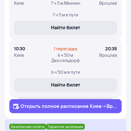
Киев
7 ч 5 м Мюнхен
Вроцлав
7 ч 5 м
в пути
Найти билет
10:30
1 пересадка
20:35
Киев
6 ч 50 м
Вроцлав
Дюссельдорф
6 ч 50 м
в пути
Найти билет
Открыть полное
расписание
Киев
Вро
цлав
Безопасная оплата
Гарантия заселения