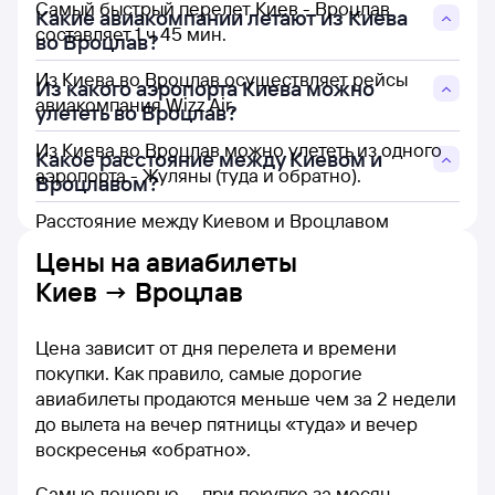
Самый быстрый перелет Киев - Вроцлав
Какие авиакомпании летают из Киева
составляет 1 ч 45 мин.
во Вроцлав?
Из Киева во Вроцлав осуществляет рейсы
Из какого аэропорта Киева можно
авиакомпания Wizz Air.
улететь во Вроцлав?
Из Киева во Вроцлав можно улететь из одного
Какое расстояние между Киевом и
аэропорта - Жуляны (туда и обратно).
Вроцлавом?
Расстояние между Киевом и Вроцлавом
составляет 950 км.
Цены на
авиабилеты
Киев → Вроцлав
Цена зависит от дня перелета и времени
покупки. Как правило, самые дорогие
авиабилеты продаются меньше чем за 2 недели
до вылета на вечер пятницы «туда» и вечер
воскресенья «обратно».
Самые дешевые — при покупке за месяц,