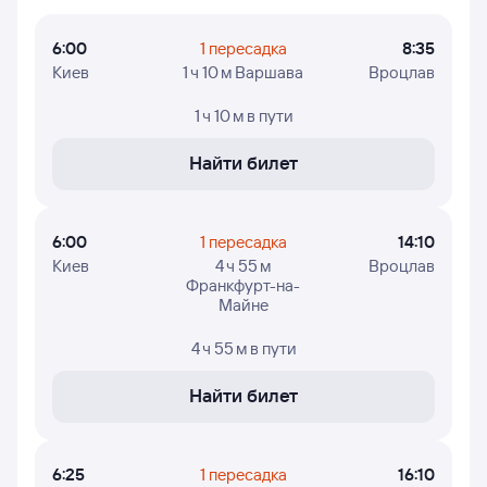
и дни недели, в которые авиакомпания Wizz Air
осуществляет полёты.
6:00
1 пересадка
8:35
Киев
1 ч 10 м Варшава
Вроцлав
1 ч 10 м
в пути
Найти билет
6:00
1 пересадка
14:10
Киев
4 ч 55 м
Вроцлав
Франкфурт-на-
Майне
4 ч 55 м
в пути
Найти билет
6:25
1 пересадка
16:10