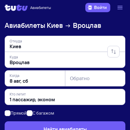
Войти
Авиабилеты
Авиабилеты
Киев
Вроцлав
Откуда
Куда
Когда
Обратно
Кто летит
Прямой
C багажом
Найти авиабилеты