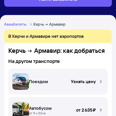
Авиабилеты
Керчь
Армавир
В Керчи и Армавире нет аэропортов
Керчь
Армавир
: как добраться
На другом транспорте
Поездом
Узнать цену
Автобусом
от
2 ⁠635 ⁠₽
от 9 ч 50 м