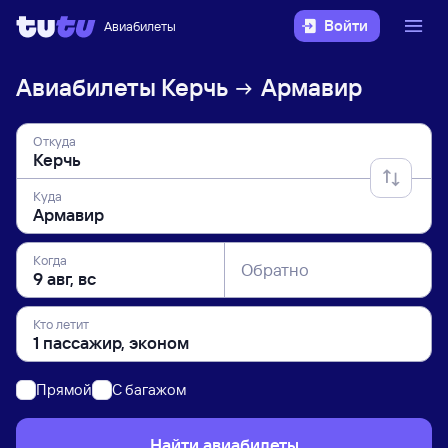
Войти
Авиабилеты
Авиабилеты
Керчь
Армавир
Откуда
Куда
Когда
Обратно
Кто летит
Прямой
C багажом
Найти авиабилеты