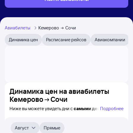
Авиабилеты
Кемерово
Сочи
Динамика цен
Расписание рейсов
Авиакомпании
Динамика цен на авиабилеты
Кемерово
Сочи
Ниже вы можете увидеть дни с
самыми дешёвыми
Подробнее
билетами на самолёт из Кемерово в Сочи, а также
видно, каким образом
приблизительно
меняется цена
на ближайшие месяцы. Выберите день, перейдите
Август
Прямые
по клику к поиску билетов на самолёт и получению