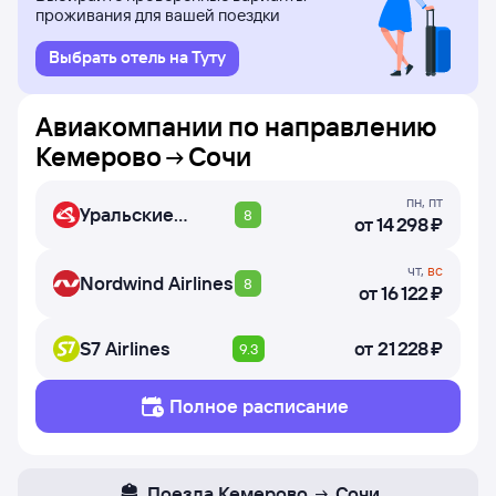
проживания для вашей поездки
Выбрать отель на Туту
Авиакомпании по направлению
Кемерово
Сочи
пн
,
пт
Уральские
8
от
14 ⁠298 ⁠₽
авиалинии
чт
,
вс
Nordwind Airlines
8
от
16 ⁠122 ⁠₽
S7 Airlines
от
21 ⁠228 ⁠₽
9.3
Полное расписание
Поезда
Кемерово
Сочи