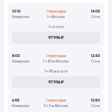
из Кемерово и прилёта в Сочи, время в пути, номера
рейсов и дни недели, в которые авиакомпания
10:15
1 пересадка
14:05
Уральские авиалинии осуществляет полёты.
Кемерово
1 ч Москва
Сочи
1 ч
в пути
97 ⁠996 ⁠₽
8:00
1 пересадка
12:40
Кемерово
1 ч 45 м Москва
Сочи
1 ч 45 м
в пути
97 ⁠996 ⁠₽
6:55
1 пересадка
12:50
Кемерово
3 ч 5 м Москва
Сочи