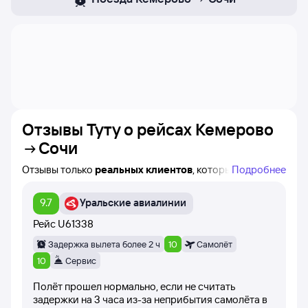
Отзывы Туту о рейсах
Кемерово
Сочи
Отзывы только
реальных клиентов
, которые
Подробнее
совершили покупку авиабилета по маршруту
Кемерово — Сочи на Туту!
9.7
Уральские авиалинии
Вы можете найти время вылета, авиакомпанию
и название конкретного рейса, а также дату написания
Рейс
U61338
каждого отзыва.
Задержка вылета более 2 ч
10
Самолёт
При написании отзывов пользователи оценивают рейс
10
Сервис
баллами от 1 до 10 (время вылета самолёта,
Полёт прошел нормально, если не считать
вежливость стюардесс, питание на борту самолёта).
задержки на 3 часа из-за неприбытия самолёта в