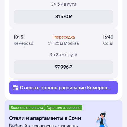
3 ч 5 м
в пути
31 ⁠570 ⁠₽
10:15
1 пересадка
16:40
Кемерово
3 ч 25 м Москва
Сочи
3 ч 25 м
в пути
97 ⁠996 ⁠₽
Открыть полное
расписание
Кемерово
Сочи
Безопасная оплата
Гарантия заселения
Отели и апартаменты в Сочи
Выбирайте проверенные варианты