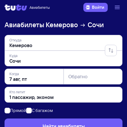
Войти
Авиабилеты
Авиабилеты
Кемерово
Сочи
Откуда
Куда
Когда
Обратно
Кто летит
Прямой
C багажом
Найти авиабилеты