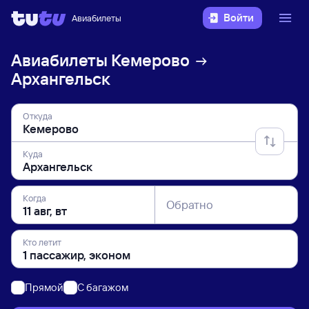
Войти
Авиабилеты
Авиабилеты
Кемерово
Архангельск
Откуда
Куда
Когда
Обратно
Кто летит
Прямой
C багажом