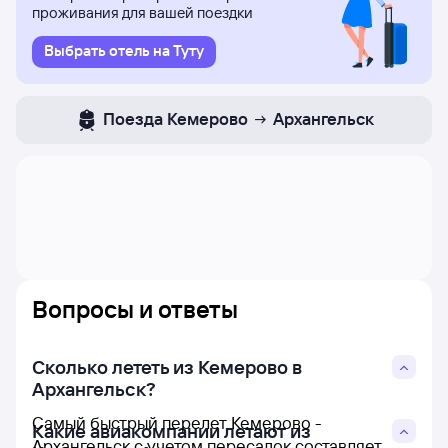
проживания для вашей поездки
Выбрать отель на Туту
Поезда
Кемерово
Архангельск
Вопросы и ответы
Сколько лететь из Кемерово в
Архангельск?
Самый быстрый перелет Кемерово -
Какие авиакомпании летают из
Архангельск с учетом пересадок составляет