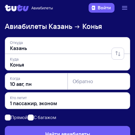
Войти
Авиабилеты
Авиабилеты
Казань
Конья
Откуда
Куда
Когда
Обратно
Кто летит
Прямой
C багажом
Найти авиабилеты