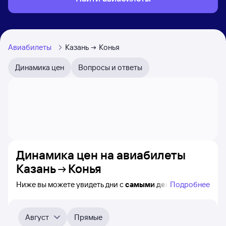
Авиабилеты
Казань
Конья
Динамика цен
Вопросы и ответы
Динамика цен на авиабилеты
Казань
Конья
Ниже вы можете увидеть дни с
самыми дешёвыми
Подробнее
авиабилетами из Казани в Конью, а также понятно, как
примерно
меняется цена на ближайшие месяцы.
Выберите дату, перейдите по клику к поиску билетов
Август
Прямые
на самолёт и просмотру
точных цен
.