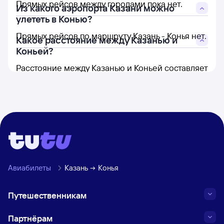
Прямых рейсов между городами пока нет.
Из какого аэропорта Казани можно
улететь в Конью?
Прямых рейсов по маршруту Казань - Конья нет.
Какое расстояние между Казанью и
Коньей?
Расстояние между Казанью и Коньей составляет
2 346 км.
Авиабилеты
Казань
Конья
Путешественникам
Партнёрам