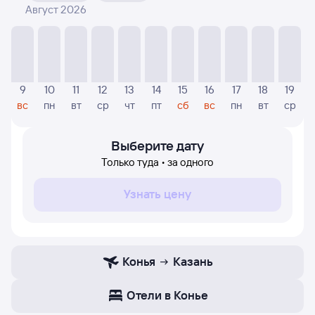
Август 2026
На диаграмме — указаны цены, которые были найдены
посетителями Туту за последнее время. Указанная
цена была актуальна на момент поиска и может
отличаться от текущей цены.
Если никто не искал авиабилетов по маршруту
9
10
11
12
13
14
15
16
17
18
19
Казань — Конья, то цены могут отсутствовать частично
вс
пн
вт
ср
чт
пт
сб
вс
пн
вт
ср
или полностью. В этом случае заполните форму поиска
в начале страницы, указав нужную вам дату.
Выберите дату
Только туда • за одного
Узнать цену
Конья
Казань
Отели в Конье