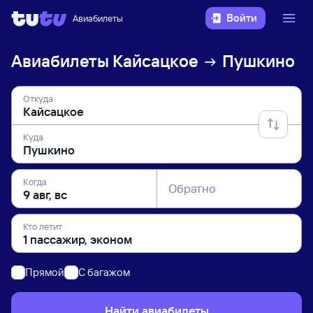
Войти
Авиабилеты
Авиабилеты
Кайсацкое
Пушкино
Откуда
Куда
Когда
Обратно
Кто летит
Прямой
C багажом
Найти авиабилеты