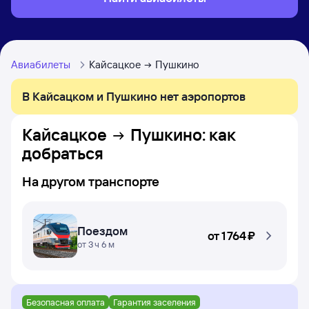
Авиабилеты
Кайсацкое
Пушкино
В Кайсацком и Пушкино нет аэропортов
Кайсацкое
Пушкино
: как
добраться
На другом транспорте
Поездом
от
1 ⁠764 ⁠₽
от 3 ч 6 м
Безопасная оплата
Гарантия заселения