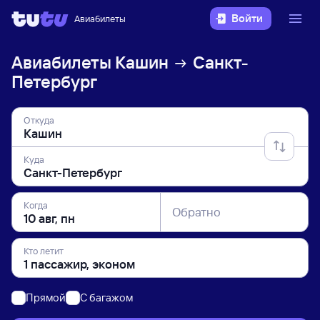
Войти
Авиабилеты
Авиабилеты
Кашин
Санкт-
Петербург
Откуда
Куда
Когда
Обратно
Кто летит
Прямой
C багажом