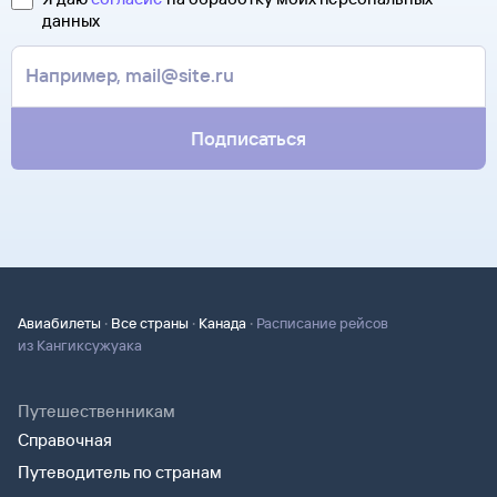
Туту.ру высылает маршрутную квитанцию по электронной
В письме, которое вы получите после заказа, будут
данных
почте. Советуем распечатать ее и взять с собой в аэропорт.
контакты агентства-партнера, через которое оформлен
Она может пригодиться на паспортном контроле
билет. Вы можете связаться с ним напрямую.
за границей, хотя для посадки в самолет вам понадобится
только паспорт.
Подписаться
·
·
·
Авиабилеты
Все страны
Канада
Расписание рейсов
из Кангиксужуака
Путешественникам
Справочная
Путеводитель по странам