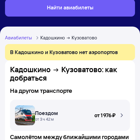
Найти авиабилеты
Авиабилеты
Кадошкино
Кузоватово
В Кадошкино и Кузоватово нет аэропортов
Кадошкино
Кузоватово
: как
добраться
На другом транспорте
Поездом
от
1 ⁠976 ⁠₽
от 3 ч 42 м
Самолётом между ближайшими городами