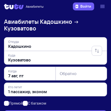
Войти
Авиабилеты
Авиабилеты
Кадошкино
Кузоватово
Откуда
Куда
Когда
Обратно
Кто летит
Прямой
C багажом