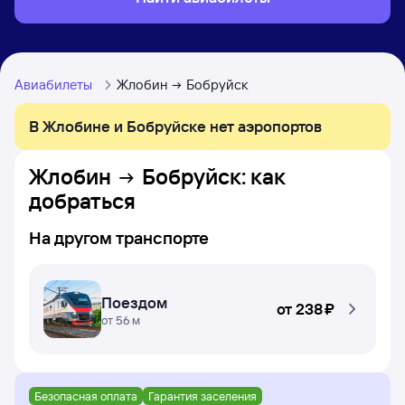
Авиабилеты
Жлобин
Бобруйск
В Жлобине и Бобруйске нет аэропортов
Жлобин
Бобруйск
: как
добраться
На другом транспорте
Поездом
от
238 ⁠₽
от 56 м
Безопасная оплата
Гарантия заселения