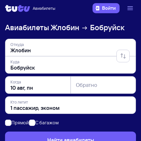
Войти
Авиабилеты
Авиабилеты
Жлобин
Бобруйск
Откуда
Куда
Когда
Обратно
Кто летит
Прямой
C багажом
Найти авиабилеты