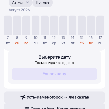
на ближайшие месяцы. Выберите дату, перейдите
Август
Прямые
по клику к поиску билетов на самолёт и просмотру
точных цен
.
Август 2026
На диаграмме — указаны цены, которые были найдены
посетителями Туту за последнее время. Указанная
цена была актуальна на момент поиска и может
отличаться от текущей цены.
7
8
9
10
11
12
13
14
15
16
17
Если никто не искал авиабилетов по маршруту
пт
сб
вс
пн
вт
ср
чт
пт
сб
вс
пн
Жезказган — Усть-Каменогорск, то цены могут
отсутствовать частично или полностью. В этом случае
заполните форму поиска в начале страницы, указав
Выберите дату
нужную вам дату.
Только туда • за одного
Узнать цену
Усть-Каменогорск
Жезказган
Отели в Усть-Каменогорске