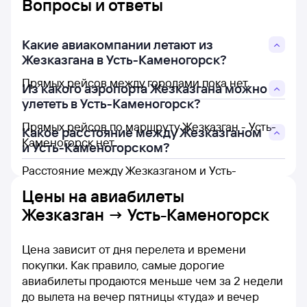
Вопросы и ответы
Какие авиакомпании летают из
Жезказгана в Усть-Каменогорск?
Прямых рейсов между городами пока нет.
Из какого аэропорта Жезказгана можно
улететь в Усть-Каменогорск?
Прямых рейсов по маршруту Жезказган - Усть-
Какое расстояние между Жезказганом
Каменогорск нет.
и Усть-Каменогорском?
Расстояние между Жезказганом и Усть-
Каменогорском составляет 1 116 км.
Цены на
авиабилеты
Жезказган → Усть-Каменогорск
Цена зависит от дня перелета и времени
покупки. Как правило, самые дорогие
авиабилеты продаются меньше чем за 2 недели
до вылета на вечер пятницы «туда» и вечер