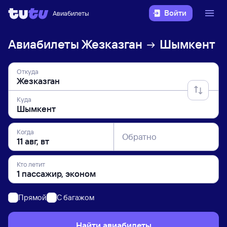
Войти
Авиабилеты
Авиабилеты
Жезказган
Шымкент
Откуда
Куда
Когда
Обратно
Кто летит
Прямой
C багажом
Найти авиабилеты