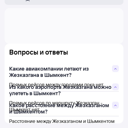
Вопросы и ответы
Какие авиакомпании летают из
Жезказгана в Шымкент?
Прямых рейсов между городами пока нет.
Из какого аэропорта Жезказгана можно
улететь в Шымкент?
Прямых рейсов по маршруту Жезказган -
Какое расстояние между Жезказганом
Шымкент нет.
и Шымкентом?
Расстояние между Жезказганом и Шымкентом
составляет 625 км.