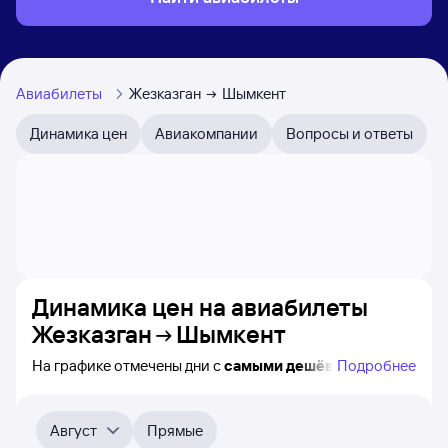
Авиабилеты
Жезказган
Шымкент
Динамика цен
Авиакомпании
Вопросы и ответы
Динамика цен на авиабилеты
Жезказган
Шымкент
На графике отмечены дни с
самыми дешёвыми
Подробнее
авиабилетами из Жезказгана в Шымкент, а также
понятно, как
примерно
меняется цена на ближайшие
пять месяцев. Выберите дату, перейдите по клику
Август
Прямые
к поиску билетов на нужный рейс и просмотру
точных