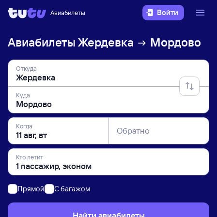
Войти
Авиабилеты
Авиабилеты
Жердевка
Мордово
Откуда
Куда
Когда
Обратно
Кто летит
Прямой
C багажом
Найти авиабилеты