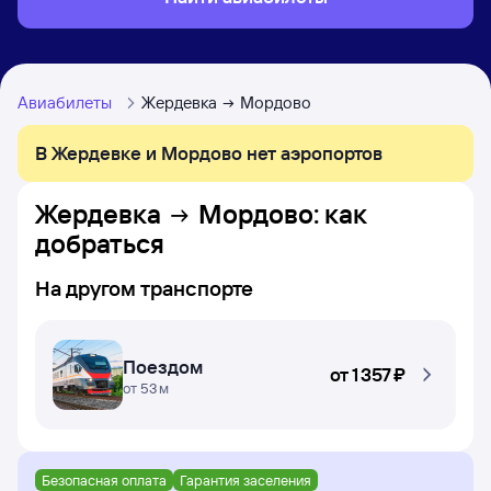
Авиабилеты
Жердевка
Мордово
В Жердевке и Мордово нет аэропортов
Жердевка
Мордово
: как
добраться
На другом транспорте
Поездом
от
1 ⁠357 ⁠₽
от 53 м
Безопасная оплата
Гарантия заселения