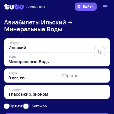
Войти
Авиабилеты
Авиабилеты
Ильский
Минеральные Воды
Откуда
Куда
Когда
Обратно
Кто летит
Прямой
C багажом