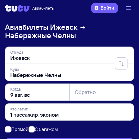
Войти
Авиабилеты
Авиабилеты
Ижевск
Набережные Челны
Откуда
Куда
Когда
Обратно
Кто летит
Прямой
C багажом