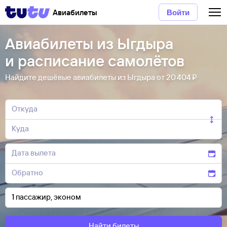
Авиабилеты
Войти
Авиабилеты из Ыгдыра
и расписание самолётов
Найдите дешёвые авиабилеты из Ыгдыра от 20 ⁠404 ⁠₽
Найти билеты