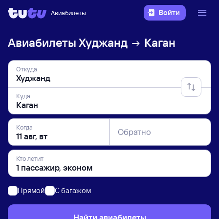
Войти
Авиабилеты
Авиабилеты
Худжанд
Каган
Откуда
Куда
Когда
Обратно
Кто летит
Прямой
C багажом
Найти авиабилеты