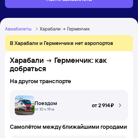
Авиабилеты
Харабали
Герменчик
В Харабали и Герменчике нет аэропортов
Харабали
Герменчик
: как
добраться
На другом транспорте
Поездом
от
2 ⁠914 ⁠₽
от 10 ч 19 м
Самолётом между ближайшими городами