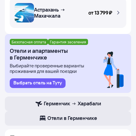
Астрахань →
от
13 ⁠799 ⁠₽
Махачкала
Безопасная оплата
Гарантия заселения
Отели и апартаменты
в Герменчике
Выбирайте проверенные варианты
проживания для вашей поездки
Выбрать отель на Туту
Герменчик
Харабали
Отели в Герменчике