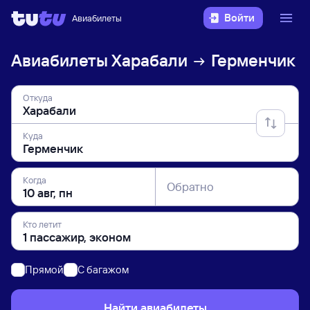
Войти
Авиабилеты
Авиабилеты
Харабали
Герменчик
Откуда
Куда
Когда
Обратно
Кто летит
Прямой
C багажом
Найти авиабилеты