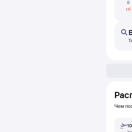
8
сб
Т
Рас
Чем по
В блоке 
10
перелет