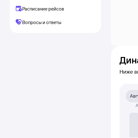
Расписание рейсов
Вопросы и ответы
Дин
Ниже в
приме
на сам
Авг
На диа
А
была а
Если ни
полност