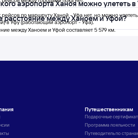
 рейсов между городами пока нет.
акого аэропорта Ханоя можно улететь в
 рейсов по маршруту Ханой - Уфа нет, но можно улетет
е расстояние между Ханоем и Уфой?
й) в Уфу (работающий аэропорт - Уфа).
ние между Ханоем и Уфой составляет 5 579 км.
пания
Путешественникам
с
Подарочные сертифика
нсии
Программа лояльности
акты
Путеводитель по страна