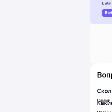
Выбир
Выб
Воп
Сколь
Самый б
Каки