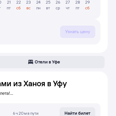
0
21
22
23
24
25
26
27
28
29
30
31
т
пт
сб
вс
пн
вт
ср
чт
пт
сб
вс
пн
Узнать цену
Отели в Уфе
ми из Ханоя в Уфу
лета!
фа. Если беспересадочных
твить пересадку в определенном городе,
Найти билет
6 ч 20 м
в пути