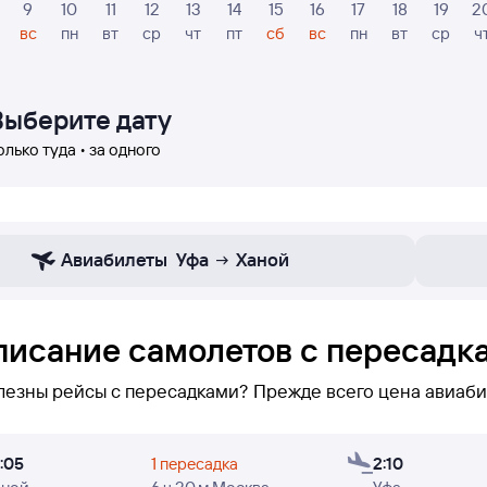
9
10
11
12
13
14
15
16
17
18
19
2
вс
пн
вт
ср
чт
пт
сб
вс
пн
вт
ср
ч
Выберите дату
олько туда • за одного
Авиабилеты
Уфа
Ханой
писание самолетов с пересадка
лезны рейсы с пересадками? Прежде всего цена авиаби
нижеотображаются только рейсы с пересадками по маршруту Ханой — У
:05
1 пересадка
2:10
ов из Ханоя в Уфу не оказалось, или вам нужно осущес