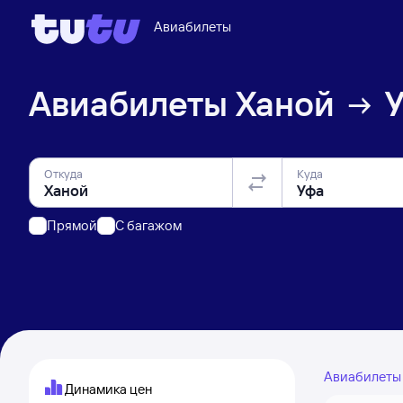
Авиабилеты
Авиабилеты
Ханой
Откуда
Куда
Прямой
C багажом
Авиабилет
Динамика цен