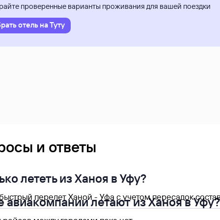
айте проверенные варианты проживания для вашей поездки
рать отель на Туту
росы и ответы
ко лететь из Ханоя в Уфу?
ыстрый перелет Ханой - Уфа с учетом пересадок составл
е авиакомпании летают из Ханоя в Уфу?