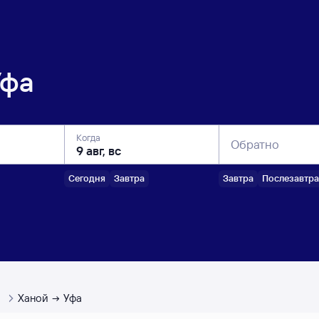
Уфа
Когда
Обратно
Сегодня
Завтра
Завтра
Послезавтра
ы
Ханой
Уфа