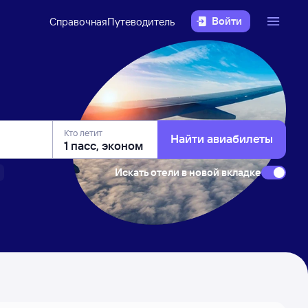
Войти
Справочная
Путеводитель
Кто летит
Найти авиабилеты
Искать отели в новой вкладке