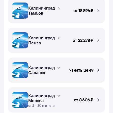
Калининград →
от
18 ⁠896 ⁠₽
Тамбов
Калининград →
от
22 ⁠278 ⁠₽
Пенза
Калининград →
Узнать цену
Саранск
Калининград →
от
8 ⁠606 ⁠₽
Москва
от 2 ч 30 м в пути