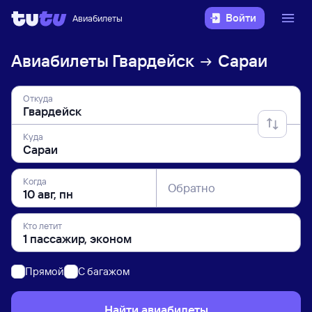
Войти
Авиабилеты
Авиабилеты
Гвардейск
Сараи
Откуда
Куда
Когда
Обратно
Кто летит
Прямой
C багажом
Найти авиабилеты