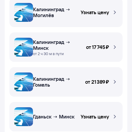
Калининград →
Узнать цену
Могилёв
Калининград →
от
17 ⁠745 ⁠₽
Минск
от 2 ч 30 м в пути
Калининград →
от
21 ⁠389 ⁠₽
Гомель
Гданьск → Минск
Узнать цену