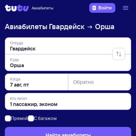
Войти
Авиабилеты
Авиабилеты
Гвардейск
Орша
Откуда
Куда
Когда
Обратно
Кто летит
Прямой
C багажом
Найти авиабилеты