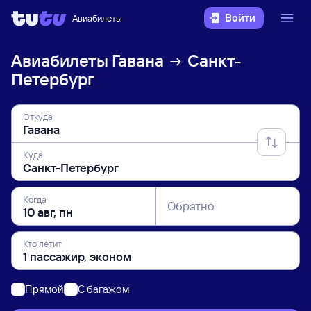
Войти
Авиабилеты
Авиабилеты
Гавана
Санкт-
Петербург
Откуда
Куда
Когда
Обратно
Кто летит
Прямой
C багажом