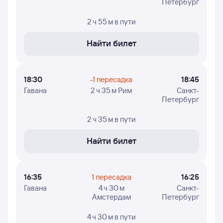
Петербург
Цены в расписании указаны ориентировочные:
2 ч 55 м
в пути
эти цены найдены пользователями Туту за последние
двое суток. Если цена не указана, вы можете узнать ее,
нажав на кнопку «Найти билет».
Найти билет
Чтобы проверить, есть ли в наличии билеты из Гаваны
на выбранный рейс в Санкт-Петербург и увидеть
точные цены - нажимайте на цену и приступайте
18:30
-1 пересадка
18:45
к выбору авиабилетов.
Гавана
2 ч 35 м Рим
Санкт-
Петербург
2 ч 35 м
в пути
Найти билет
16:35
1 пересадка
16:25
Гавана
4 ч 30 м
Санкт-
Амстердам
Петербург
4 ч 30 м
в пути