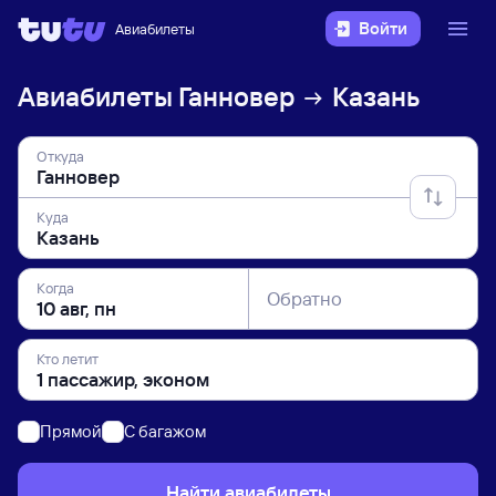
Войти
Авиабилеты
Авиабилеты
Ганновер
Казань
Откуда
Куда
Когда
Обратно
Кто летит
Прямой
C багажом
Найти авиабилеты