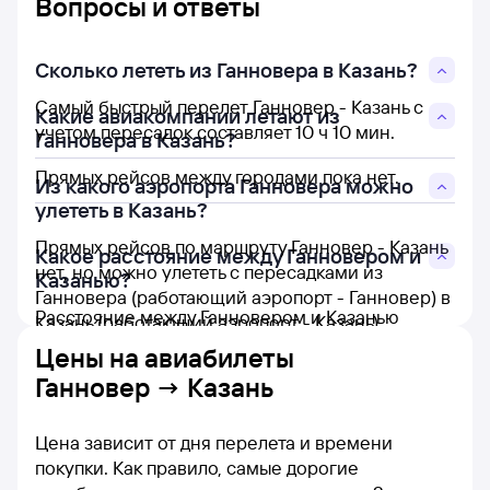
Вопросы и ответы
Сколько лететь из Ганновера в Казань?
Самый быстрый перелет Ганновер - Казань с
Какие авиакомпании летают из
учетом пересадок составляет 10 ч 10 мин.
Ганновера в Казань?
Прямых рейсов между городами пока нет.
Из какого аэропорта Ганновера можно
улететь в Казань?
Прямых рейсов по маршруту Ганновер - Казань
Какое расстояние между Ганновером и
нет, но можно улететь с пересадками из
Казанью?
Ганновера (работающий аэропорт - Ганновер) в
Расстояние между Ганновером и Казанью
Казань (работающий аэропорт - Казань).
составляет 2 560 км.
Цены на
авиабилеты
Ганновер → Казань
Цена зависит от дня перелета и времени
покупки. Как правило, самые дорогие