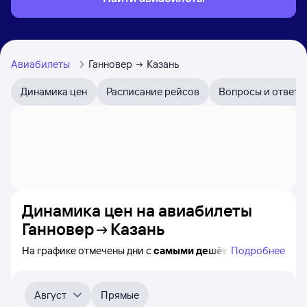
Авиабилеты
Ганновер
Казань
Динамика цен
Расписание рейсов
Вопросы и ответы
Динамика цен на авиабилеты
Ганновер
Казань
На графике отмечены дни с
самыми дешёвыми
Подробнее
авиабилетами из Ганновера в Казань, а также понятно,
как
примерно
меняется цена на ближайшие пять
месяцев. Выберите дату, перейдите по клику к поиску
Август
Прямые
билетов на нужный рейс и просмотру
точных цен
.