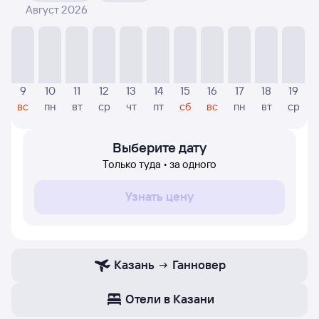
Август 2026
На диаграмме — видны цены, которые были найдены
посетителями Туту за последнее время. Указанная
цена была актуальна на день поиска и может
отличаться от текущей цены.
Если никто не искал авиабилетов по маршруту
9
10
11
12
13
14
15
16
17
18
19
Ганновер — Казань, то цены могут отсутствовать
вс
пн
вт
ср
чт
пт
сб
вс
пн
вт
ср
частично или полностью. В этом случае заполните
форму поиска в начале страницы, указав нужную вам
дату.
Выберите дату
Только туда • за одного
Узнать цену
Казань
Ганновер
Отели в Казани