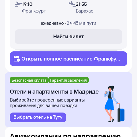
19:10
21:55
Франкфурт
Барахас
ежедневно
·
2 ч 45 м
в пути
Найти билет
Открыть полное
расписание
Франкфурт
-на-Майне
Мадрид
Безопасная оплата
Гарантия заселения
Отели и апартаменты в Мадриде
Выбирайте проверенные варианты
проживания для вашей поездки
Выбрать отель на Туту
Авиакомпании по направлению