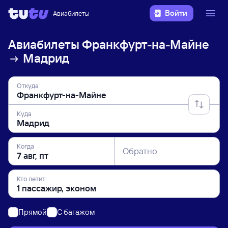
Войти
Авиабилеты
Авиабилеты
Франкфурт-на-Майне
Мадрид
Откуда
Куда
Когда
Обратно
Кто летит
Прямой
C багажом