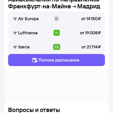
Франкфурт-на-Майне
Мадрид
Air Europa
от
14 ⁠150 ⁠₽
0
Lufthansa
от
19 ⁠008 ⁠₽
9.1
Iberia
от
21 ⁠714 ⁠₽
7.8
Полное расписание
Вопросы и ответы