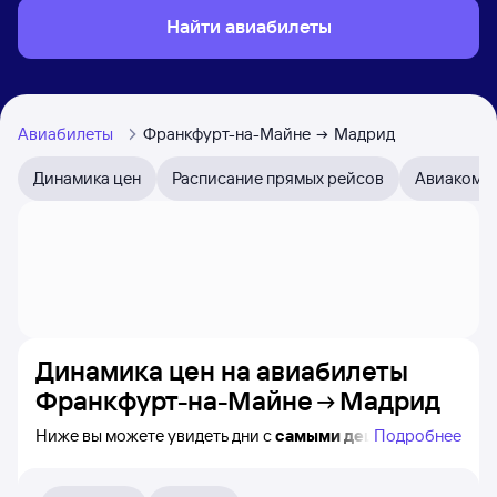
Найти авиабилеты
Авиабилеты
Франкфурт-на-Майне
Мадрид
Динамика цен
Расписание прямых рейсов
Авиакомп
Динамика цен на авиабилеты
Франкфурт-на-Майне
Мадрид
Ниже вы можете увидеть дни с
самыми дешёвыми
Подробнее
авиабилетами из Франкфурта-на-Майне в Мадрид,
а также понятно, как
примерно
меняется цена