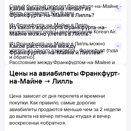
Самый быстрый перелет Франкфурт-на-Майне -
Какие авиакомпании летают из
Лилль составляет 10 ч 0 мин.
Франкфурта-на-Майне в Лилль?
Из Франкфурта-на-Майне в Лилль
Из какого аэропорта Франкфурта-на-
осуществляет рейсы авиакомпания Korean Air.
Майне можно улететь в Лилль?
Из Франкфурта-на-Майне в Лилль можно
Какое расстояние между
улететь из одного аэропорта - Франкфурт (туда
Франкфуртом-на-Майне и Лиллем?
и обратно).
Расстояние между Франкфуртом-на-Майне и
Лиллем составляет 402 км.
Цены на
авиабилеты Франкфурт-
на-Майне → Лилль
Цена зависит от дня перелета и времени
покупки. Как правило, самые дорогие
авиабилеты продаются меньше чем за 2 недели
до вылета на вечер пятницы «туда» и вечер
воскресенья «обратно».