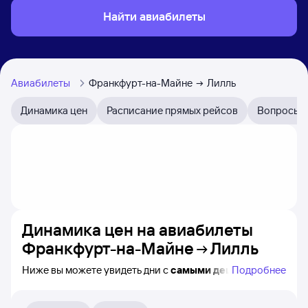
Найти авиабилеты
Авиабилеты
Франкфурт-на-Майне
Лилль
Динамика цен
Расписание прямых рейсов
Вопросы и
Динамика цен на авиабилеты
Франкфурт-на-Майне
Лилль
Ниже вы можете увидеть дни с
самыми дешёвыми
Подробнее
билетами на самолёт из Франкфурта-на-Майне
в Лилль, а также видно, каким образом