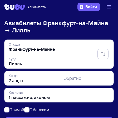
Войти
Авиабилеты
Авиабилеты
Франкфурт-на-Майне
Лилль
Откуда
Куда
Когда
Обратно
Кто летит
Прямой
C багажом