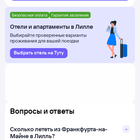
к поиску авиабилетов.
В таблице есть следующая информация: время вылета
Безопасная оплата
Гарантия заселения
из Франкфурта-на-Майне и прилёта в Лилль, время
в пути, номера рейсов и дни недели, в которые
Отели и апартаменты в Лилле
авиакомпания Korean Air осуществляет полёты.
Выбирайте проверенные варианты
проживания для вашей поездки
Выбрать отель на Туту
Вопросы и ответы
Сколько лететь из Франкфурта-на-
Майне в Лилль?