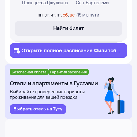
Принцесса Джулиана
Сен-Бартелеми
пн
,
вт
,
чт
,
пт
,
сб
,
вс
·
15 м
в пути
Найти билет
Открыть полное
расписание
Филипсбу
рг
Густавия
Безопасная оплата
Гарантия заселения
Отели и апартаменты в Густавии
Выбирайте проверенные варианты
проживания для вашей поездки
Выбрать отель на Туту