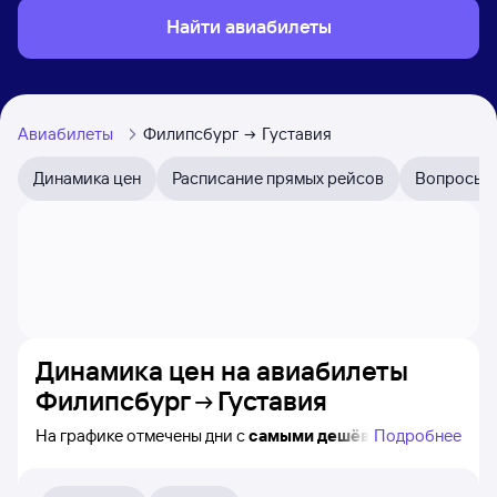
Найти авиабилеты
Авиабилеты
Филипсбург
Густавия
Динамика цен
Расписание прямых рейсов
Вопросы и
Динамика цен на авиабилеты
Филипсбург
Густавия
На графике отмечены дни с
самыми дешёвыми
Подробнее
билетами на самолёт из Филипсбурга в Густавию,
а также видно, каким образом
приблизительно