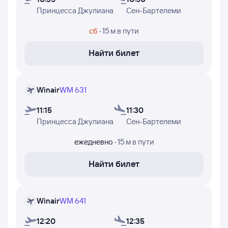
В таблице есть следующая информация: время вылета
Принцесса Джулиана
Сен-Бартелеми
из Филипсбурга и прилёта в Густавию, время в пути,
номера рейсов и дни недели, в которые авиакомпания
сб
·
15 м
в пути
Winair осуществляет полёты.
Найти билет
Winair
WM 631
11:15
11:30
Принцесса Джулиана
Сен-Бартелеми
ежедневно
·
15 м
в пути
Найти билет
Winair
WM 641
12:20
12:35