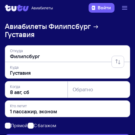
Войти
Авиабилеты
Авиабилеты
Филипсбург
Густавия
Откуда
Куда
Когда
Обратно
Кто летит
Прямой
C багажом