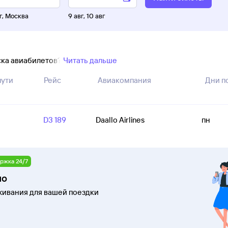
г
,
Москва
9 авг
,
10 авг
ска авиабилетов?
Читать дальше
пути
Рейс
Авиакомпания
Дни п
D3 189
Daallo Airlines
пн
ржка 24/7
шо
ивания для вашей поездки