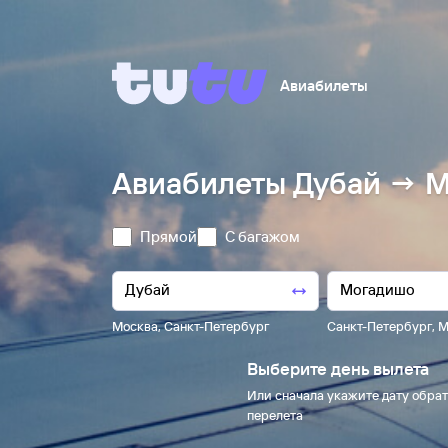
Авиабилеты
Авиабилеты Дубай → М
Прямой
С багажом
Москва
,
Санкт-Петербург
Санкт-Петербург
,
М
Выберите день вылета
Или сначала укажите дату обрат
перелета