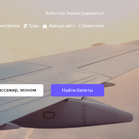
Войти
или
Зарегистрироваться
ектрички
Туры
Аренда авто
Справочная
Найти билеты