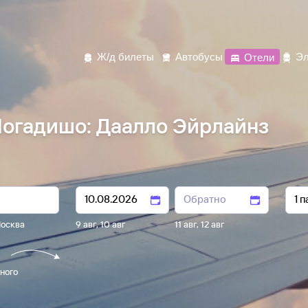
Ж/д билеты
Автобусы
Отели
Эл
огадишо: Даалло Эйрлайнз
осква
9 авг
,
10 авг
11 авг
,
12 авг
ного