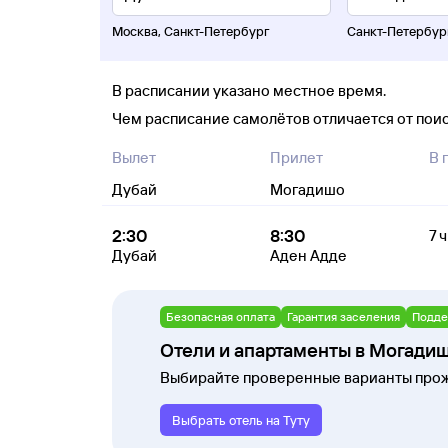
Москва
,
Санкт-Петербург
Санкт-Петербур
В расписании указано местное время.
Чем расписание самолётов отличается от пои
Вылет
Прилет
В 
Дубай
Могадишо
2:30
8:30
7 ч
Дубай
Аден Адде
Безопасная оплата
Гарантия заселения
Подде
Отели и апартаменты в Могади
Выбирайте проверенные варианты прож
Выбрать отель на Туту